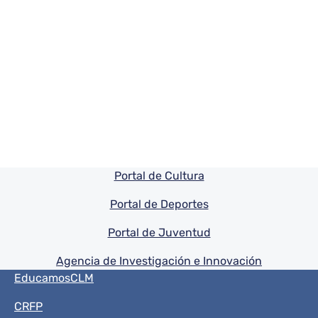
Pie de pagina información
Portal de Cultura
Portal de Deportes
Portal de Juventud
Agencia de Investigación e Innovación
Menú del pie
EducamosCLM
CRFP