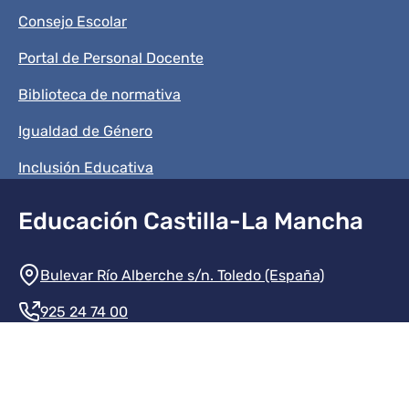
Consejo Escolar
Portal de Personal Docente
Biblioteca de normativa
Igualdad de Género
Inclusión Educativa
Educación Castilla-La Mancha
Información de la institución
Bulevar Río Alberche s/n. Toledo (España)
925 24 74 00
Contacte con nosotros
Redes sociales institución