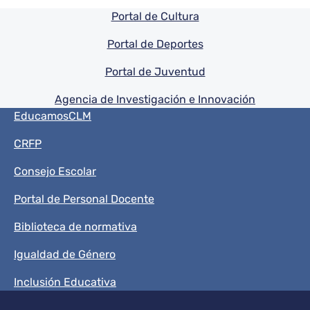
Pie de pagina información
Portal de Cultura
Portal de Deportes
Portal de Juventud
Agencia de Investigación e Innovación
Menú del pie
EducamosCLM
CRFP
Consejo Escolar
Portal de Personal Docente
Biblioteca de normativa
Igualdad de Género
Inclusión Educativa