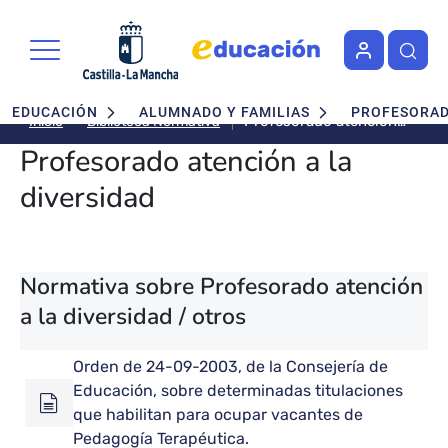
Pasar al contenido principal
Navegación principal
EDUCACIÓN
ALUMNADO Y FAMILIAS
PROFESORA
Profesorado atención
Biblioteca Normativa
Inicio
a la diversidad
Profesorado atención a la
diversidad
Normativa sobre Profesorado atención
a la diversidad / otros
Orden de 24-09-2003, de la Consejería de
Educación, sobre determinadas titulaciones
que habilitan para ocupar vacantes de
Pedagogía Terapéutica.