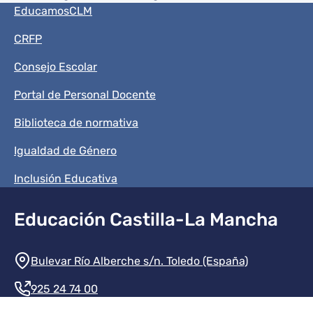
Menú del pie
EducamosCLM
CRFP
Consejo Escolar
Portal de Personal Docente
Biblioteca de normativa
Igualdad de Género
Inclusión Educativa
Educación Castilla-La Mancha
Información de la institución
Bulevar Río Alberche s/n. Toledo (España)
925 24 74 00