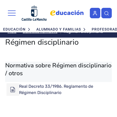
Pasar al contenido principal
Navegación principal
EDUCACIÓN
ALUMNADO Y FAMILIAS
PROFESORA
Régimen disciplinario
Biblioteca Normativa
Inicio
Régimen disciplinario
Normativa sobre Régimen disciplinario
/ otros
Real Decreto 33/1986. Reglamento de
Régimen Disciplinario