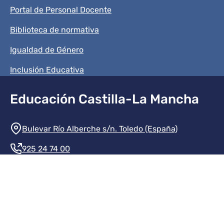
Portal de Personal Docente
Biblioteca de normativa
Igualdad de Género
Inclusión Educativa
Educación Castilla-La Mancha
Información de la institución
Bulevar Río Alberche s/n. Toledo (España)
925 24 74 00
Contacte con nosotros
Redes sociales institución