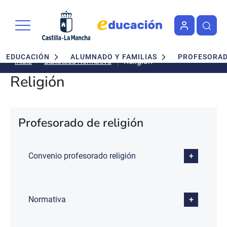
Pasar al contenido principal
Navegación principal
EDUCACIÓN
ALUMNADO Y FAMILIAS
PROFESORA
Religión
Biblioteca Normativa
Inicio
Religión
Profesorado de religión
Convenio profesorado religión
Normativa