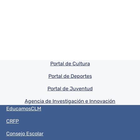
Pie de pagina información
Portal de Cultura
Portal de Deportes
Portal de Juventud
Agencia de Investigación e Innovación
Menú del pie
EducamosCLM
CRFP
Consejo Escolar