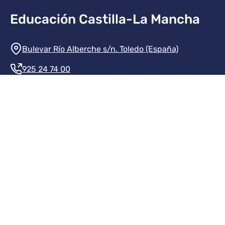
Educación Castilla-La Mancha
Información de la institución
Bulevar Río Alberche s/n. Toledo (España)
925 24 74 00
Contacte con nosotros
Redes sociales institución
Redes sociales JCCM
Menú legal
Inicio
Protección de datos
Aviso legal
Mapa del sitio
Accesibilidad