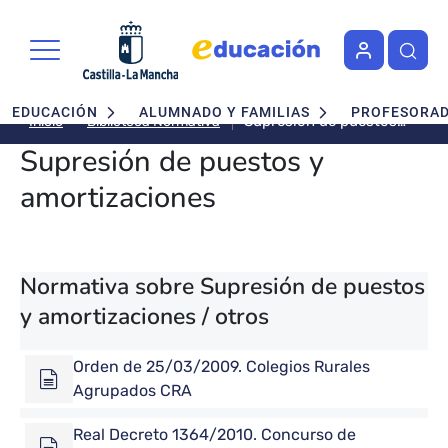
Pasar al contenido principal
Navegación principal
EDUCACIÓN
ALUMNADO Y FAMILIAS
PROFESORA
Supresión de puestos
Biblioteca Normativa
Inicio
y amortizaciones
Supresión de puestos y
amortizaciones
Normativa sobre Supresión de puestos
y amortizaciones / otros
Orden de 25/03/2009. Colegios Rurales
Agrupados CRA
Real Decreto 1364/2010. Concurso de