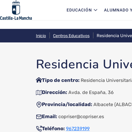
Navegación principal
Pasar al contenido principal
EDUCACIÓN
ALUMNADO Y
Residencia Unive
Inicio
Centros Educativos
Residencia Unive
Tipo de centro
Residencia Universitari
Dirección
Avda. de España, 36
Provincia/localidad
Albacete
(ALBAC
Email
copriser@copriser.es
Teléfono
967239199