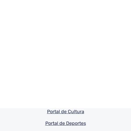
Pie de pagina información
Portal de Cultura
Portal de Deportes