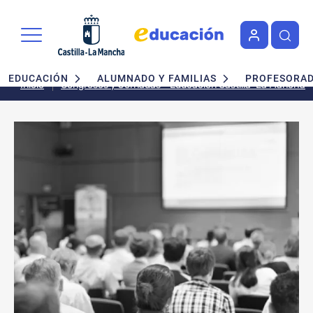
Pasar al contenido principal
Navegación principal
EDUCACIÓN
ALUMNADO Y FAMILIAS
PROFESORA
Inicio
Congresos y Jornadas - Educación Castilla-La Mancha