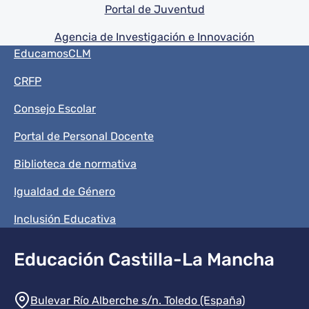
Portal de Juventud
Agencia de Investigación e Innovación
Menú del pie
EducamosCLM
CRFP
Consejo Escolar
Portal de Personal Docente
Biblioteca de normativa
Igualdad de Género
Inclusión Educativa
Educación Castilla-La Mancha
Información de la institución
Bulevar Río Alberche s/n. Toledo (España)