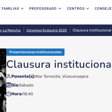
 FAMILIAS
PROFESORADO
CENTROS
CONSEJE
Clausura institucional
la-La Mancha
Congreso Exducere 2025
Presentaciones institucionales
Clausura instituciona
Ponente(s)
Mar Torrecilla, Viceconsejera
Día
Sábado
Hora
18:40