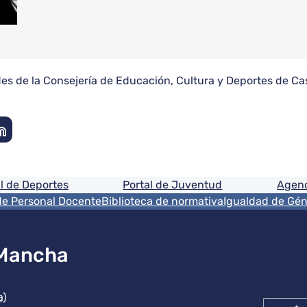
es de la Consejería de Educación, Cultura y Deportes de Ca
ón
l de Deportes
Portal de Juventud
Agenc
de Personal Docente
Biblioteca de normativa
Igualdad de Gé
 Mancha
ución
a)