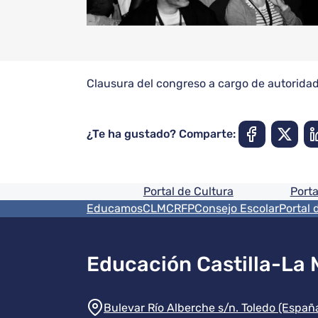
Clausura del congreso a cargo de autoridad
¿Te ha gustado? Comparte:
Pie de pagina informaci
Portal de Cultura
Porta
Menú del pie
EducamosCLM
CRFP
Consejo Escolar
Portal 
Educación Castilla-La
Información de la instit
Bulevar Río Alberche s/n. Toledo (Españ