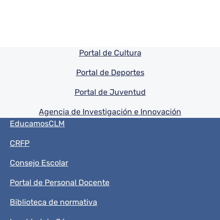
Pie de pagina información
Portal de Cultura
Portal de Deportes
Portal de Juventud
Agencia de Investigación e Innovación
Menú del pie
EducamosCLM
CRFP
Consejo Escolar
Portal de Personal Docente
Biblioteca de normativa