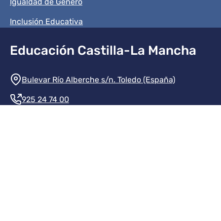
Igualdad de Género
Inclusión Educativa
Educación Castilla-La Mancha
Información de la institución
Bulevar Río Alberche s/n. Toledo (España)
925 24 74 00
Contacte con nosotros
Redes sociales institución