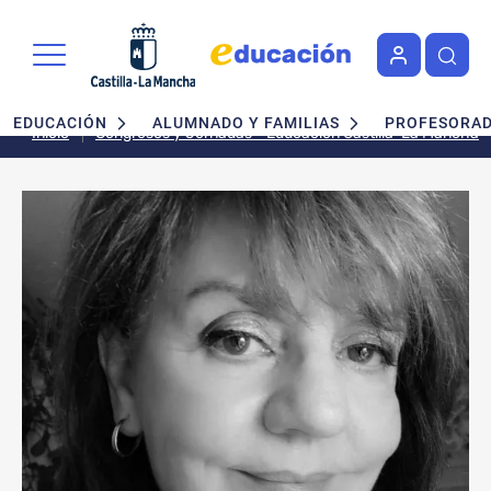
Pasar al contenido principal
Navegación principal
EDUCACIÓN
ALUMNADO Y FAMILIAS
PROFESORA
Inicio
Congresos y Jornadas - Educación Castilla-La Mancha