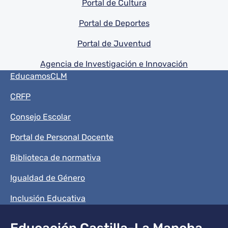
Pie de pagina información
Portal de Cultura
Portal de Deportes
Portal de Juventud
Agencia de Investigación e Innovación
Menú del pie
EducamosCLM
CRFP
Consejo Escolar
Portal de Personal Docente
Biblioteca de normativa
Igualdad de Género
Inclusión Educativa