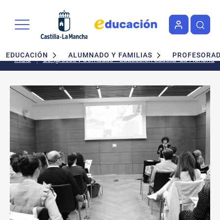
Pasar al contenido principal
Navegación principal
EDUCACIÓN
ALUMNADO Y FAMILIAS
PROFESORA
Inicio
Congresos y Jornadas - Educación Castilla-La Mancha