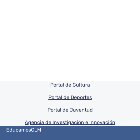
Pie de pagina información
Portal de Cultura
Portal de Deportes
Portal de Juventud
Agencia de Investigación e Innovación
Menú del pie
EducamosCLM