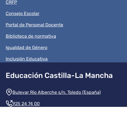
CRFP
Consejo Escolar
Portal de Personal Docente
Biblioteca de normativa
Igualdad de Género
Inclusión Educativa
Educación Castilla-La Mancha
Información de la institución
Bulevar Río Alberche s/n. Toledo (España)
925 24 74 00
Contacte con nosotros