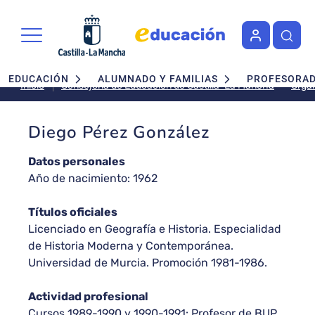
Pasar al contenido principal
Navegación principal
EDUCACIÓN
ALUMNADO Y FAMILIAS
PROFESORA
Inicio
Consejería de Educación de Castilla-La Mancha
Diego Pérez González
Datos personales
Año de nacimiento: 1962
Títulos oficiales
Licenciado en Geografía e Historia. Especialidad
de Historia Moderna y Contemporánea.
Universidad de Murcia. Promoción 1981-1986.
Actividad profesional
Cursos 1989-1990 y 1990-1991: Profesor de BUP