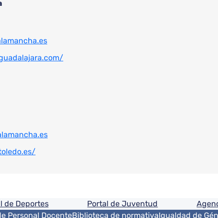
a
alamancha.es
guadalajara.com/
alamancha.es
toledo.es/
ón
l de Deportes
Portal de Juventud
Agenc
de Personal Docente
Biblioteca de normativa
Igualdad de Gé