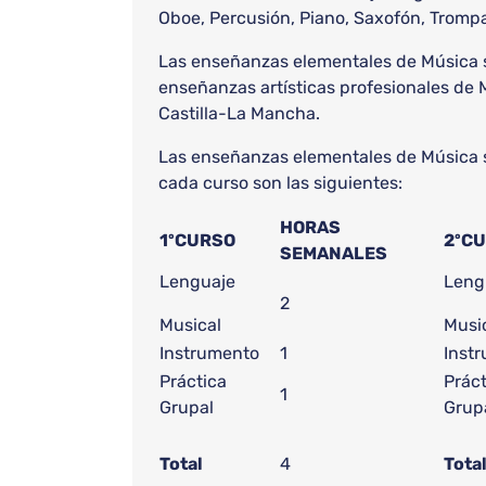
Oboe, Percusión, Piano, Saxofón, Trompa,
Las enseñanzas elementales de Música se
enseñanzas artísticas profesionales de 
Castilla-La Mancha.
Las enseñanzas elementales de Música se
cada curso son las siguientes:
HORAS
1ºCURSO
2ºC
SEMANALES
Lenguaje
Leng
2
Musical
Musi
Instrumento
1
Inst
Práctica
Práct
1
Grupal
Grup
Total
4
Tota