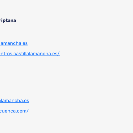
riptana
lamancha.es
entros.castillalamancha.es/
alamancha.es
ecuenca.com/