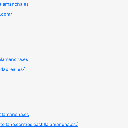
alamancha.es
o.com/
l
alamancha.es
dadreal.es/
alamancha.es
tollano.centros.castillalamancha.es/