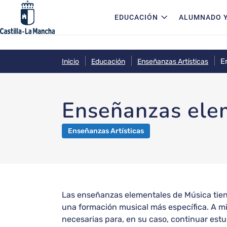
Navegación principal
Pasar al contenido principal
EDUCACIÓN
ALUMNADO Y
E
Inicio
Educación
Enseñanzas Artísticas
Enseñanzas ele
Enseñanzas Artísticas
Las enseñanzas elementales de Música tienen
una formación musical más específica. A m
necesarias para, en su caso, continuar est