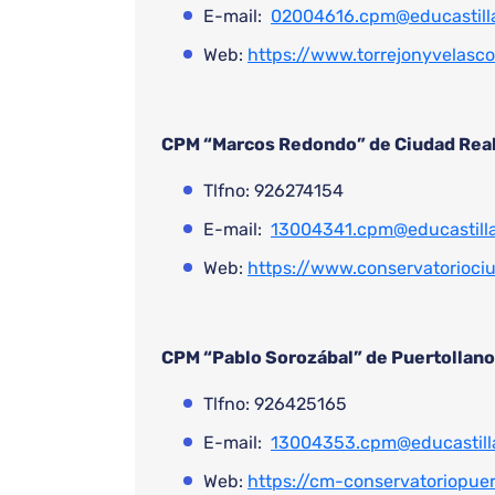
E-mail:
02004616.cpm@educastill
Web:
https://www.torrejonyvelasc
CPM “Marcos Redondo” de Ciudad Rea
Tlfno: 926274154
E-mail:
13004341.cpm@educastill
Web:
https://www.conservatoriociu
CPM “Pablo Sorozábal” de Puertollano
Tlfno: 926425165
E-mail:
13004353.cpm@educastill
Web:
https://cm-conservatoriopuer