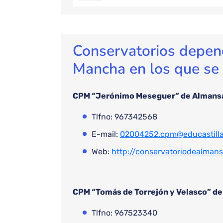
Conservatorios depend
Mancha en los que se
CPM “Jerónimo Meseguer” de Almans
Tlfno: 967342568
E-mail:
02004252.cpm@educastill
Web:
http://conservatoriodealmans
CPM “Tomás de Torrejón y Velasco” de
Tlfno: 967523340