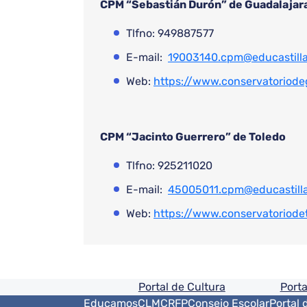
CPM “Sebastián Durón” de Guadalajar
Tlfno: 949887577
E-mail:
19003140.cpm@educastill
Web:
https://www.conservatoriode
CPM “Jacinto Guerrero” de Toledo
Tlfno: 925211020
E-mail:
45005011.cpm@educastill
Web:
https://www.conservatoriode
Pie de pagina informaci
Portal de Cultura
Porta
Menú del pie
EducamosCLM
CRFP
Consejo Escolar
Portal 