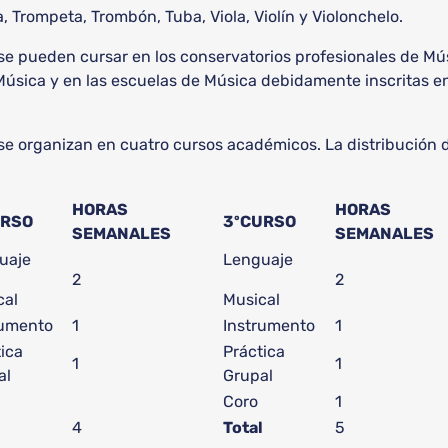
 Trompeta, Trombón, Tuba, Viola, Violín y Violonchelo.
 pueden cursar en los conservatorios profesionales de Mús
Música y en las escuelas de Música debidamente inscritas en
 organizan en cuatro cursos académicos. La distribución de
HORAS
HORAS
URSO
3ºCURSO
SEMANALES
SEMANALES
uaje
Lenguaje
2
2
cal
Musical
rumento
1
Instrumento
1
ica
Práctica
1
1
al
Grupal
Coro
1
l
4
Total
5