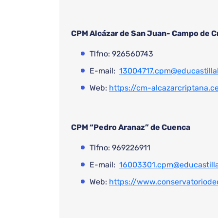
CPM Alcázar de San Juan- Campo de C
Tlfno: 926560743
E-mail:
13004717.cpm@educastilla
Web:
https://cm-alcazarcriptana.c
CPM “Pedro Aranaz” de Cuenca
Tlfno: 969226911
E-mail:
16003301.cpm@educastill
Web:
https://www.conservatoriod