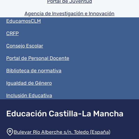
Portal de Juventud
Agencia de Investigación e Innovación
Menú del pie
EducamosCLM
CRFP
Consejo Escolar
Portal de Personal Docente
Biblioteca de normativa
Igualdad de Género
Inclusión Educativa
Educación Castilla-La Mancha
Información de la institución
Bulevar Río Alberche s/n. Toledo (España)