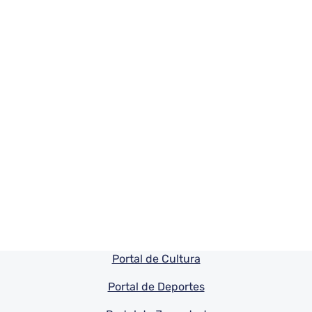
Pie de pagina información
Portal de Cultura
Portal de Deportes