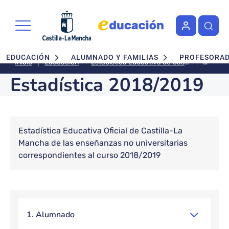
Pasar al contenido principal
Navegación principal
EDUCACIÓN
ALUMNADO Y FAMILIAS
PROFESORA
Estadís
Estadística Educativa de Castilla-La Mancha
Inicio
Educación
2018/2
Estadística 2018/2019
Bloque de contenido
Estadística Educativa Oficial de Castilla-La
Mancha de las enseñanzas no universitarias
correspondientes al curso 2018/2019
Bloque de contenido
1. Alumnado