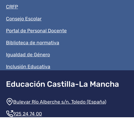
CRFP
Consejo Escolar
Portal de Personal Docente
Biblioteca de normativa
Igualdad de Género
Inclusión Educativa
Educación Castilla-La Mancha
Información de la institución
Bulevar Río Alberche s/n. Toledo (España)
925 24 74 00
Contacte con nosotros