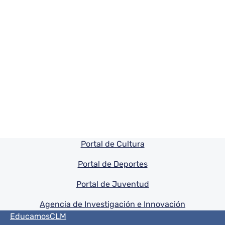
Pie de pagina información
Portal de Cultura
Portal de Deportes
Portal de Juventud
Agencia de Investigación e Innovación
Menú del pie
EducamosCLM