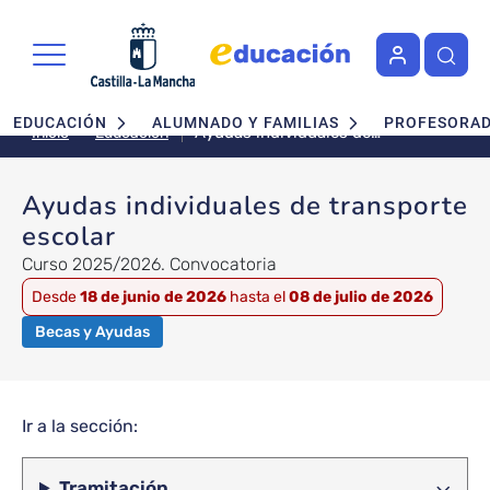
Pasar al contenido principal
Navegación principal
EDUCACIÓN
ALUMNADO Y FAMILIAS
PROFESORA
Ayudas individuales de
Educación
Inicio
transporte escolar
Ayudas individuales de transporte
escolar
Curso 2025/2026. Convocatoria
Desde
18 de junio de 2026
hasta el
08 de julio de 2026
Becas y Ayudas
Ir a la sección:
Tramitación