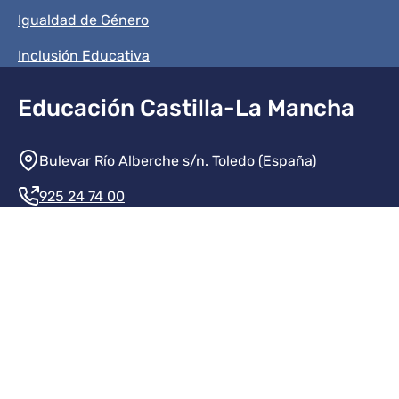
Igualdad de Género
Inclusión Educativa
Educación Castilla-La Mancha
Información de la institución
Bulevar Río Alberche s/n. Toledo (España)
925 24 74 00
Contacte con nosotros
Redes sociales institución