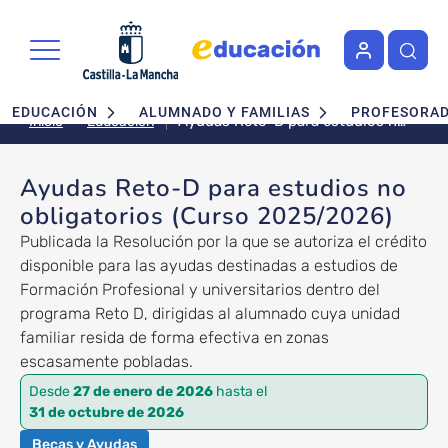
Pasar al contenido principal
Navegación principal
EDUCACIÓN
ALUMNADO Y FAMILIAS
PROFESORA
Ayudas Reto-D para estudios no
Educación
Inicio
obligatorios (Curso 2025/2026)
Ayudas Reto-D para estudios no
obligatorios (Curso 2025/2026)
Publicada la Resolución por la que se autoriza el crédito
disponible para las ayudas destinadas a estudios de
Formación Profesional y universitarios dentro del
programa Reto D, dirigidas al alumnado cuya unidad
familiar resida de forma efectiva en zonas
escasamente pobladas.
Desde
27 de enero de 2026
hasta el
31 de octubre de 2026
Becas y Ayudas