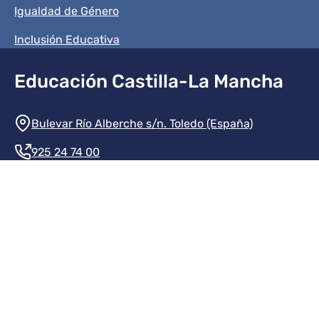
Igualdad de Género
Inclusión Educativa
Educación Castilla-La Mancha
Información de la institución
Bulevar Río Alberche s/n. Toledo (España)
925 24 74 00
Contacte con nosotros
Redes sociales institución