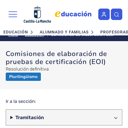
Pasar al contenido principal
Navegación principal
EDUCACIÓN
ALUMNADO Y FAMILIAS
PROFESORA
Comisiones de elaboración de
Educación
Inicio
pruebas de certificación (EOI)
Comisiones de elaboración de
pruebas de certificación (EOI)
Resolución definitiva
Plurilingüismo
Ir a la sección:
Tramitación