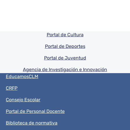
Pie de pagina información
Portal de Cultura
Portal de Deportes
Portal de Juventud
Agencia de Investigación e Innovación
Menú del pie
EducamosCLM
CRFP
Consejo Escolar
Portal de Personal Docente
Biblioteca de normativa