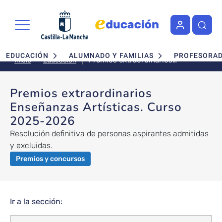
Pasar al contenido principal
Navegación principal
EDUCACIÓN
ALUMNADO Y FAMILIAS
PROFESORA
Premios extraordinarios
Educación
Inicio
Enseñanzas Artísticas. Curso
2025-2026
Premios extraordinarios
Enseñanzas Artísticas. Curso
2025-2026
Resolución definitiva de personas aspirantes admitidas
y excluidas.
Premios y concursos
Ir a la sección: