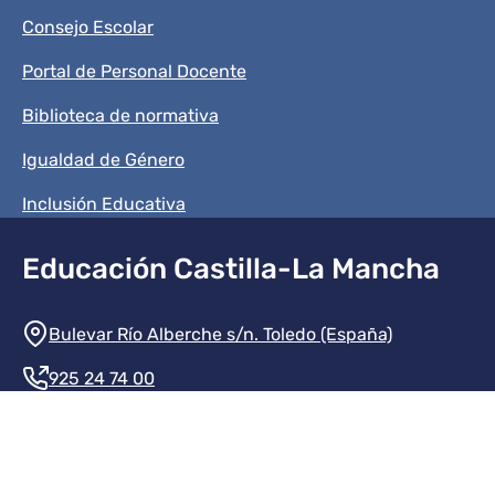
Consejo Escolar
Portal de Personal Docente
Biblioteca de normativa
Igualdad de Género
Inclusión Educativa
Educación Castilla-La Mancha
Información de la institución
Bulevar Río Alberche s/n. Toledo (España)
925 24 74 00
Contacte con nosotros
Redes sociales institución