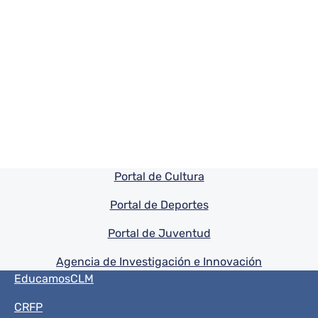
Pie de pagina información
Portal de Cultura
Portal de Deportes
Portal de Juventud
Agencia de Investigación e Innovación
Menú del pie
EducamosCLM
CRFP