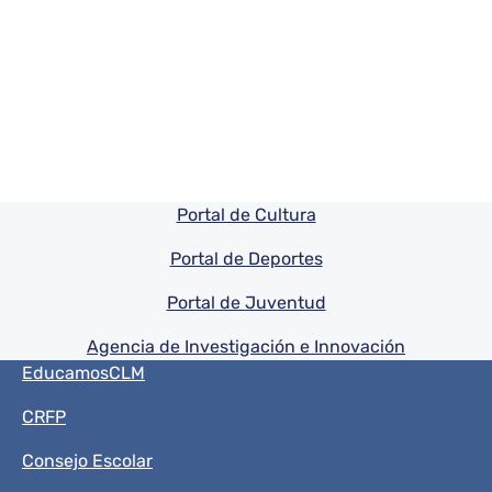
Pie de pagina información
Portal de Cultura
Portal de Deportes
Portal de Juventud
Agencia de Investigación e Innovación
Menú del pie
EducamosCLM
CRFP
Consejo Escolar