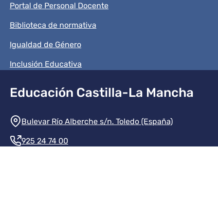
Portal de Personal Docente
Biblioteca de normativa
Igualdad de Género
Inclusión Educativa
Educación Castilla-La Mancha
Información de la institución
Bulevar Río Alberche s/n. Toledo (España)
925 24 74 00
Contacte con nosotros
Redes sociales institución