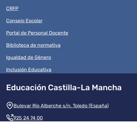
CRFP
Consejo Escolar
Portal de Personal Docente
Biblioteca de normativa
Igualdad de Género
Inclusión Educativa
Educación Castilla-La Mancha
Información de la institución
Bulevar Río Alberche s/n. Toledo (España)
925 24 74 00
Contacte con nosotros