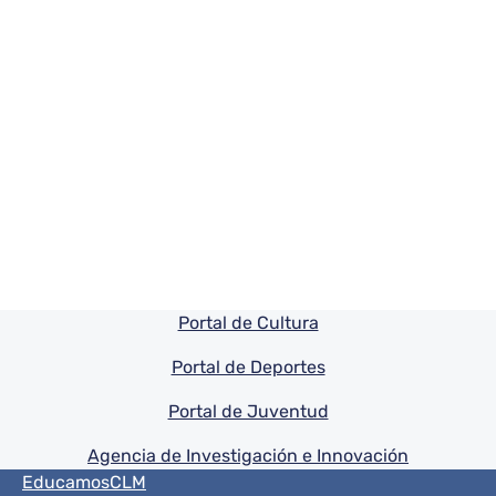
Pie de pagina información
Portal de Cultura
Portal de Deportes
Portal de Juventud
Agencia de Investigación e Innovación
Menú del pie
EducamosCLM