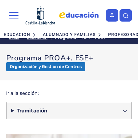
Pasar al contenido principal
Navegación principal
EDUCACIÓN
ALUMNADO Y FAMILIAS
PROFESORA
Programa PROA+, FSE+
Educación
Inicio
Programa PROA+, FSE+
Organización y Gestión de Centros
Ir a la sección:
Tramitación