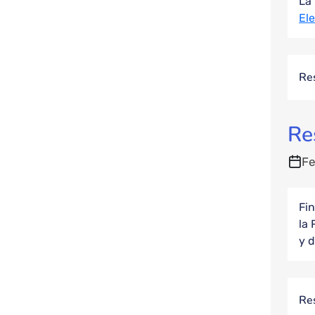
La 
El
Res
Re
Fe
Fi
la 
y d
Res