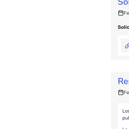
So
Fe
Soli
Re
Fe
Los
pub