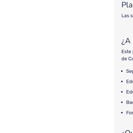
Pla
Las 
¿A 
Este 
de C
Seg
Ed
Ed
Bac
Fo