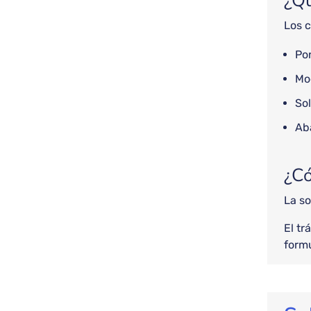
¿Qu
Los c
Po
Mo
Sol
Ab
¿Có
La so
El tr
formu