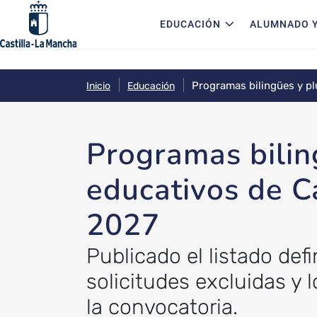
Navegación principal
Pasar al contenido principal
EDUCACIÓN
ALUMNADO Y
Programas bilingües y pl
Inicio
Educación
Programas bilin
educativos de C
2027
Publicado el listado def
solicitudes excluidas y 
la convocatoria.