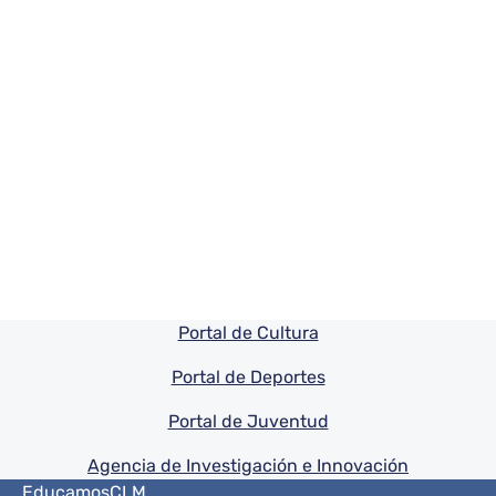
Pie de pagina información
Portal de Cultura
Portal de Deportes
Portal de Juventud
Agencia de Investigación e Innovación
Menú del pie
EducamosCLM