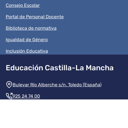
Consejo Escolar
Portal de Personal Docente
Biblioteca de normativa
Igualdad de Género
Inclusión Educativa
Educación Castilla-La Mancha
Información de la institución
Bulevar Río Alberche s/n. Toledo (España)
925 24 74 00
Contacte con nosotros
Redes sociales institución