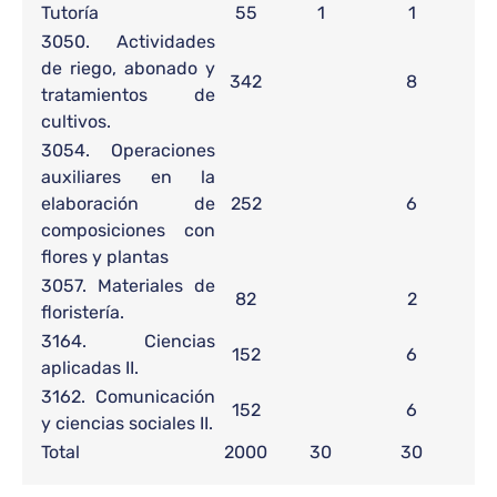
Tutoría
55
1
1
3050. Actividades
de riego, abonado y
342
8
tratamientos de
cultivos.
3054. Operaciones
auxiliares en la
elaboración de
252
6
composiciones con
flores y plantas
3057. Materiales de
82
2
floristería.
3164. Ciencias
152
6
aplicadas II.
3162. Comunicación
152
6
y ciencias sociales II.
Total
2000
30
30