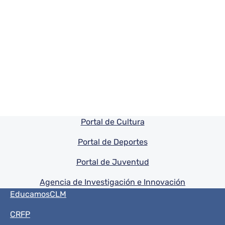
Pie de pagina información
Portal de Cultura
Portal de Deportes
Portal de Juventud
Agencia de Investigación e Innovación
Menú del pie
EducamosCLM
CRFP