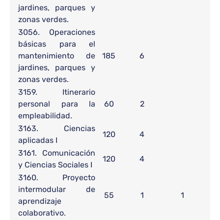
jardines, parques y
zonas verdes.
3056. Operaciones
básicas para el
mantenimiento de
185
6
jardines, parques y
zonas verdes.
3159. Itinerario
personal para la
60
2
empleabilidad.
3163. Ciencias
120
4
aplicadas I
3161. Comunicación
120
4
y Ciencias Sociales I
3160. Proyecto
intermodular de
55
1
1
aprendizaje
colaborativo.