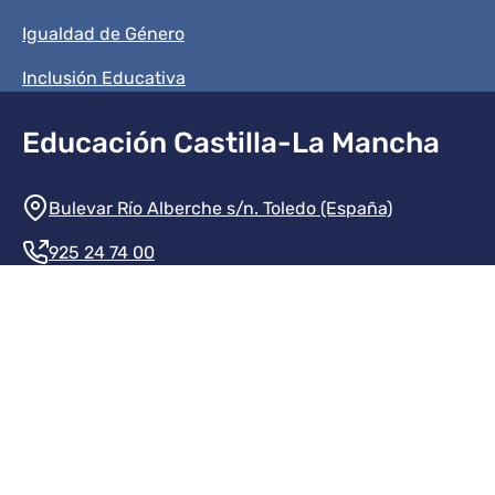
Igualdad de Género
Inclusión Educativa
Educación Castilla-La Mancha
Información de la institución
Bulevar Río Alberche s/n. Toledo (España)
925 24 74 00
Contacte con nosotros
Redes sociales institución