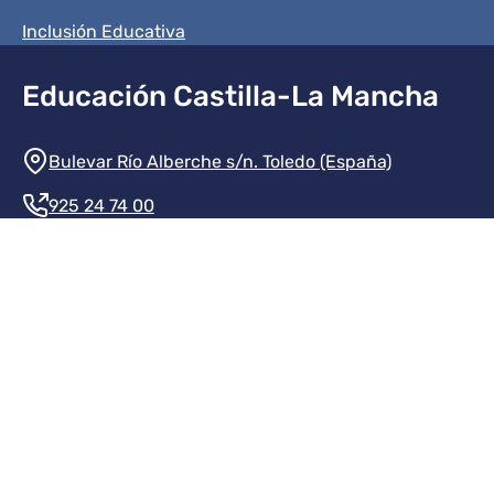
Inclusión Educativa
Educación Castilla-La Mancha
Información de la institución
Bulevar Río Alberche s/n. Toledo (España)
925 24 74 00
Contacte con nosotros
Redes sociales institución
Redes sociales JCCM