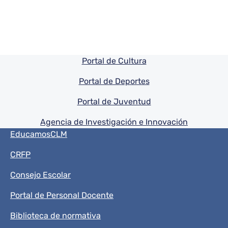
Pie de pagina información
Portal de Cultura
Portal de Deportes
Portal de Juventud
Agencia de Investigación e Innovación
Menú del pie
EducamosCLM
CRFP
Consejo Escolar
Portal de Personal Docente
Biblioteca de normativa