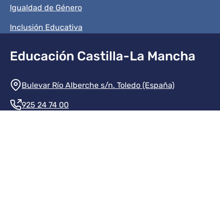
Igualdad de Género
Inclusión Educativa
Educación Castilla-La Mancha
Información de la institución
Bulevar Río Alberche s/n. Toledo (España)
925 24 74 00
Contacte con nosotros
Redes sociales institución