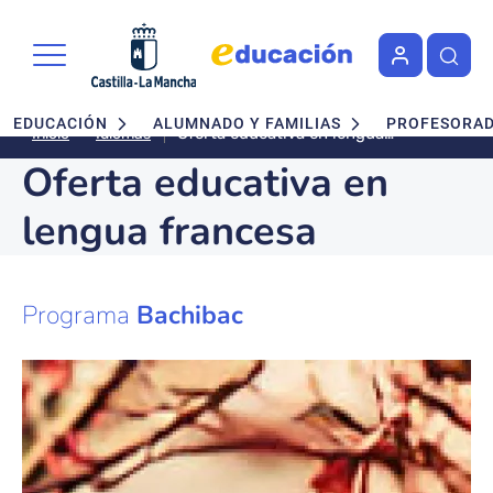
Pasar al contenido principal
Navegación principal
EDUCACIÓN
ALUMNADO Y FAMILIAS
PROFESORA
Oferta educativa en lengua
Idiomas
Inicio
francesa
Oferta educativa en
lengua francesa
Programa
Bachibac