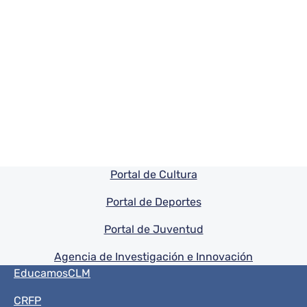
Pie de pagina información
Portal de Cultura
Portal de Deportes
Portal de Juventud
Agencia de Investigación e Innovación
Menú del pie
EducamosCLM
CRFP