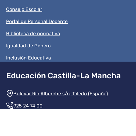
Consejo Escolar
Portal de Personal Docente
Biblioteca de normativa
Igualdad de Género
Inclusión Educativa
Educación Castilla-La Mancha
Información de la institución
Bulevar Río Alberche s/n. Toledo (España)
925 24 74 00
Contacte con nosotros
Redes sociales institución