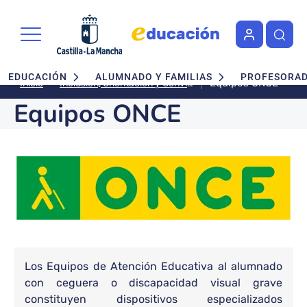
Pasar al contenido principal
Navegación principal
EDUCACIÓN
ALUMNADO Y FAMILIAS
PROFESORA
Equipos ONCE
Inclusión, Orientación y Convivencia
Inicio
Equipos ONCE
Bloque de contenido
Bloque de contenido
Los Equipos de Atención Educativa al alumnado
con ceguera o discapacidad visual grave
constituyen dispositivos especializados