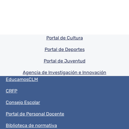
Pie de pagina información
Portal de Cultura
Portal de Deportes
Portal de Juventud
Agencia de Investigación e Innovación
Menú del pie
EducamosCLM
CRFP
Consejo Escolar
Portal de Personal Docente
Biblioteca de normativa