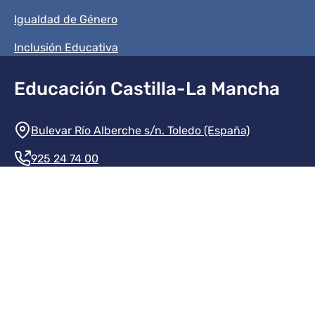
Igualdad de Género
Inclusión Educativa
Educación Castilla-La Mancha
Información de la institución
Bulevar Río Alberche s/n. Toledo (España)
925 24 74 00
Contacte con nosotros
Redes sociales institución