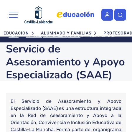
Pasar al contenido principal
Navegación principal
EDUCACIÓN
ALUMNADO Y FAMILIAS
PROFESORA
Servicio de
Inclusión, Orientación y Convivencia
Inicio
Asesoramiento
Servicio de
y Apoyo
Especializado
Asesoramiento y Apoyo
(SAAE)
Especializado (SAAE)
Bloque de contenido
El Servicio de Asesoramiento y Apoyo
Especializado (SAAE) es una estructura integrada
en la Red de Asesoramiento y Apoyo a la
Orientación, Convivencia e Inclusión Educativa de
Castilla-La Mancha. Forma parte del organigrama