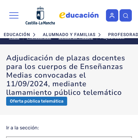
Pasar al contenido principal
Navegación principal
EDUCACIÓN
ALUMNADO Y FAMILIAS
PROFESORA
Adjudicación
Bolsas de Trabajo
Inicio
Profesorado
de plazas
docentes
Adjudicación de plazas docentes
para los
para los cuerpos de Enseñanzas
cuerpos de
Enseñanzas
Medias convocadas el
Medias
11/09/2024, mediante
convocadas
llamamiento público telemático
el
11/09/2024,
Oferta pública telemática
mediante
llamamiento
público
telemático
Ir a la sección: