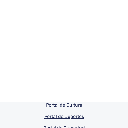
Pie de pagina información
Portal de Cultura
Portal de Deportes
Portal de Juventud