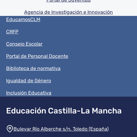
Agencia de Investigación e Innovación
Menú del pie
EducamosCLM
CRFP
Consejo Escolar
Portal de Personal Docente
Biblioteca de normativa
Igualdad de Género
Inclusión Educativa
Educación Castilla-La Mancha
Información de la institución
Bulevar Río Alberche s/n. Toledo (España)