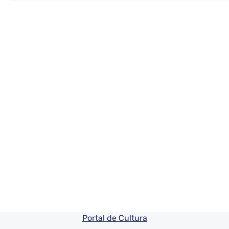
Pie de pagina información
Portal de Cultura