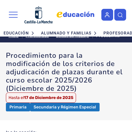
Pasar al contenido principal
Navegación principal
EDUCACIÓN
ALUMNADO Y FAMILIAS
PROFESORA
Procedimiento
Bolsas de Trabajo
Inicio
Profesorado
para la
modificación
Procedimiento para la
de los
modificación de los criterios de
criterios de
adjudicación
adjudicación de plazas durante el
de plazas
curso escolar 2025/2026
durante el
(Diciembre de 2025)
curso
escolar
Hasta el
17 de Diciembre de 2025
2025/2026
(Diciembre
Primaria
Secundaria y Régimen Especial
de 2025)