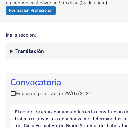
formativos
productivo en Alcázar de San Juan (Ciudad Real)
de
Formación Profesional
enseñanzas
de
formación
profesional
Ir a la sección:
29/07/2025
Tramitación
Convocatoria
Fecha de publicación
29/07/2025
El objeto de estas convocatorias es la constitución d
trabajo relativas a la enseñanza de determinados m
del Ciclo Formativo de Grado Superior de Laboratori