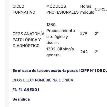
CICLO
MÓDULOS
Horas
CURS
FORMATIVO
PROFESIONALES
módulo
1380.
Procesamiento
279
2º
CFGS ANATOMÍA
citológico y
PATOLÓGICA Y
tisular.
DIAGNÓSTICO
1382. Citología
242
2º
general
En el caso de la convocatoria para el CIFP Nº1 DE
CFGS ELECTROMEDICINA CLÍNICA
EN EL
ANEXO I
Se indica
: