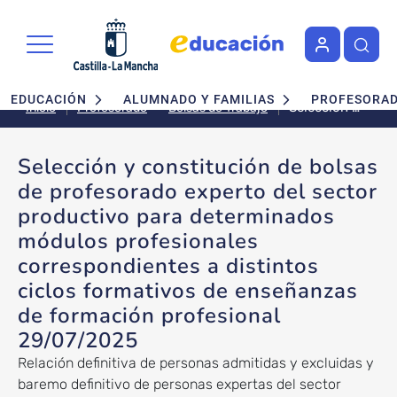
Pasar al contenido principal
Navegación principal
EDUCACIÓN
ALUMNADO Y FAMILIAS
PROFESORA
Selección y
Bolsas de Trabajo
Inicio
Profesorado
constitución
de bolsas
Selección y constitución de bolsas
de
de profesorado experto del sector
profesorado
experto del
productivo para determinados
sector
módulos profesionales
productivo
correspondientes a distintos
para
determinados
ciclos formativos de enseñanzas
módulos
de formación profesional
profesionales
29/07/2025
correspondiente
a distintos
Relación definitiva de personas admitidas y excluidas y
ciclos
baremo definitivo de personas expertas del sector