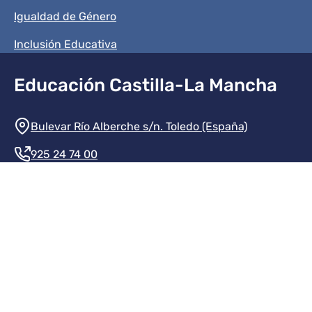
Igualdad de Género
Inclusión Educativa
Educación Castilla-La Mancha
Información de la institución
Bulevar Río Alberche s/n. Toledo (España)
925 24 74 00
Contacte con nosotros
Redes sociales institución