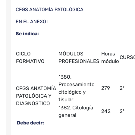
CFGS ANATOMÍA PATOLÓGICA
EN EL ANEXO I
Se indica:
CICLO
MÓDULOS
Horas
CURS
FORMATIVO
PROFESIONALES
módulo
1380.
Procesamiento
279
2º
CFGS ANATOMÍA
citológico y
PATOLÓGICA Y
tisular.
DIAGNÓSTICO
1382. Citología
242
2º
general
Debe decir: