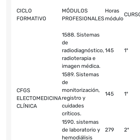
CICLO
MÓDULOS
Horas
CURS
FORMATIVO
PROFESIONALES
módulo
1588. Sistemas
de
radiodiagnóstico,
145
1º
radioterapia e
imagen médica.
1589. Sistemas
de
monitorización,
CFGS
145
1º
registro y
ELECTOMEDICINA
cuidades
CLÍNICA
críticos.
1590. sistemas
de laboratorio y
279
2º
hemodiálisis