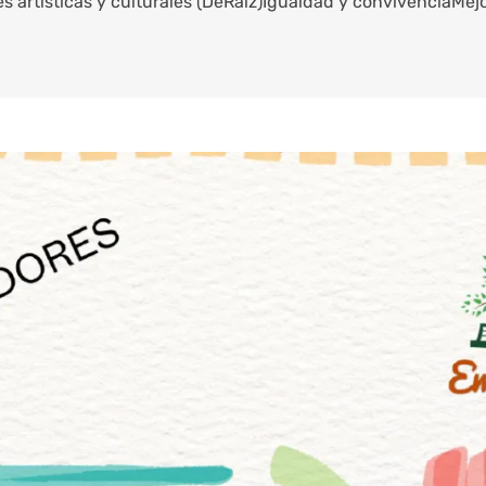
 artísticas y culturales (DeRaíz)
Igualdad y convivencia
Mejo