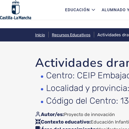
Navegación principal
Pasar al contenido principal
EDUCACIÓN
ALUMNADO Y
Actividades dra
Inicio
Recursos Educativos
Actividades dra
Centro: CEIP Embaja
Localidad y provincia
Código del Centro: 1
Autor/es
Proyecto de innovación
Contexto educativo
Educación Infanti