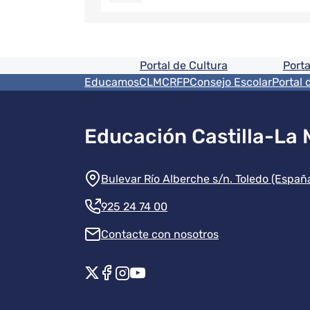
Pie de pagina informaci
Portal de Cultura
Porta
Menú del pie
EducamosCLM
CRFP
Consejo Escolar
Portal 
Educación Castilla-La
Información de la instit
Bulevar Río Alberche s/n. Toledo (Españ
925 24 74 00
Contacte con nosotros
Redes sociales instituci