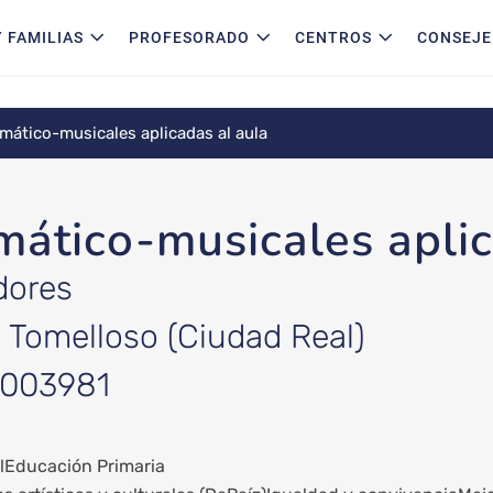
 FAMILIAS
PROFESORADO
CENTROS
CONSEJE
mático-musicales aplicadas al aula
mático-musicales aplic
dores
: Tomelloso (Ciudad Real)
3003981
l
Educación Primaria