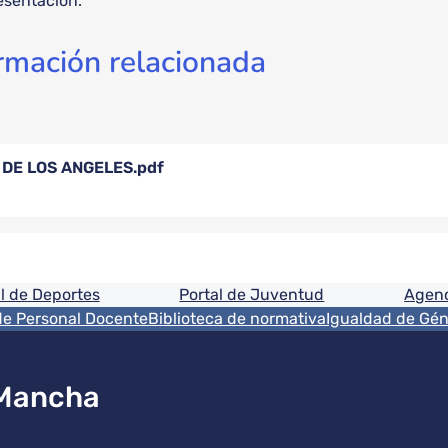
esentación.
rmación relacionada
 DE LOS ANGELES.pdf
ón
l de Deportes
Portal de Juventud
Agenc
de Personal Docente
Biblioteca de normativa
Igualdad de Gé
 Mancha