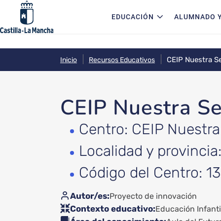
Navegación principal
Pasar al contenido principal
EDUCACIÓN
ALUMNADO Y
CEIP Nuestra S
Inicio
Recursos Educativos
CEIP Nuestra Se
Centro: CEIP Nuestra
Localidad y provinci
Código del Centro: 1
Autor/es
Proyecto de innovación
Contexto educativo
Educación Infanti