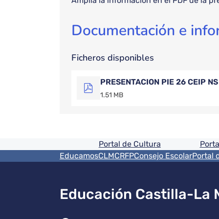
Amplía la información en el PDF de la pr
Documentación e info
Ficheros disponibles
PRESENTACION PIE 26 CEIP NS
1.51 MB
Pie de pagina informaci
Portal de Cultura
Porta
Menú del pie
EducamosCLM
CRFP
Consejo Escolar
Portal 
Educación Castilla-La