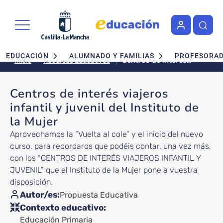
Pasar al contenido principal
Navegación principal
EDUCACIÓN
ALUMNADO Y FAMILIAS
PROFESORA
Centros de interés
Recursos Educativos
Inicio
viajeros infantil y
juvenil del Instituto de
Centros de interés viajeros
la Mujer
infantil y juvenil del Instituto de
la Mujer
Aprovechamos la “Vuelta al cole” y el inicio del nuevo
curso, para recordaros que podéis contar, una vez más,
con los “CENTROS DE INTERÉS VIAJEROS INFANTIL Y
JUVENIL” que el Instituto de la Mujer pone a vuestra
disposición.
Autor/es
Propuesta Educativa
Contexto educativo
Educación Primaria