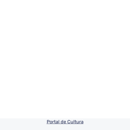
Pie de pagina información
Portal de Cultura