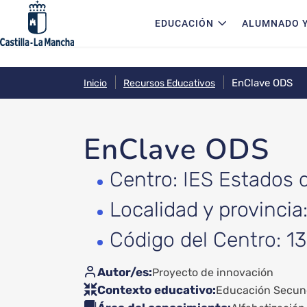
Navegación principal
Pasar al contenido principal
EDUCACIÓN
ALUMNADO Y
EnClave ODS
Inicio
Recursos Educativos
EnClave ODS
Centro: IES Estados 
Localidad y provincia
Código del Centro: 
Autor/es
Proyecto de innovación
Contexto educativo
Educación Secund