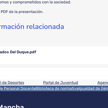
omos y comprometidos con la sociedad.
 PDF de la presentación.
rmación relacionada
ados Del Duque.pdf
ón
l de Deportes
Portal de Juventud
Agenc
de Personal Docente
Biblioteca de normativa
Igualdad de Gé
 Mancha