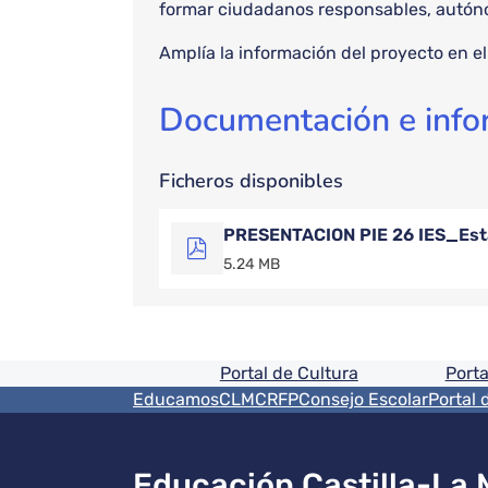
formar ciudadanos responsables, autón
Amplía la información del proyecto en el
Documentación e info
Ficheros disponibles
PRESENTACION PIE 26 IES_Est
5.24 MB
Pie de pagina informaci
Portal de Cultura
Porta
Menú del pie
EducamosCLM
CRFP
Consejo Escolar
Portal 
Educación Castilla-La