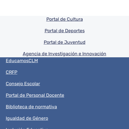
Pie de pagina información
Portal de Cultura
Portal de Deportes
Portal de Juventud
Agencia de Investigación e Innovación
Menú del pie
EducamosCLM
CRFP
Consejo Escolar
Portal de Personal Docente
Biblioteca de normativa
Igualdad de Género