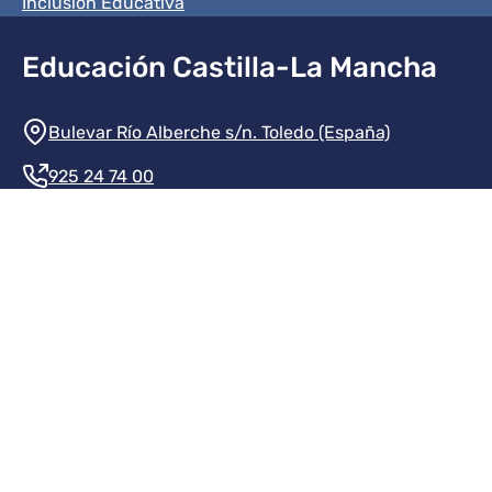
Inclusión Educativa
Educación Castilla-La Mancha
Información de la institución
Bulevar Río Alberche s/n. Toledo (España)
925 24 74 00
Contacte con nosotros
Redes sociales institución
Redes sociales JCCM