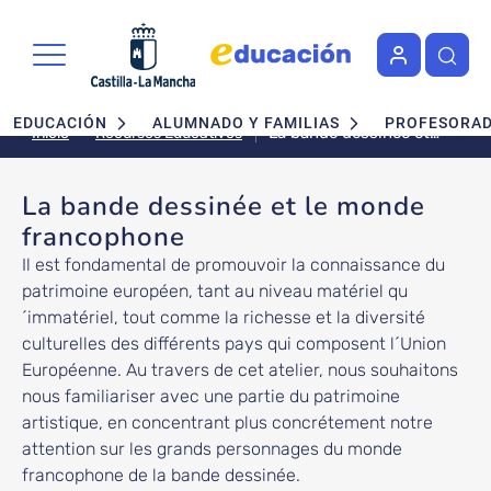
Pasar al contenido principal
Navegación principal
EDUCACIÓN
ALUMNADO Y FAMILIAS
PROFESORA
La bande dessinée et
Recursos Educativos
Inicio
le monde francophone
La bande dessinée et le monde
francophone
Il est fondamental de promouvoir la connaissance du
patrimoine européen, tant au niveau matériel qu
´immatériel, tout comme la richesse et la diversité
culturelles des différents pays qui composent l´Union
Européenne. Au travers de cet atelier, nous souhaitons
nous familiariser avec une partie du patrimoine
artistique, en concentrant plus concrétement notre
attention sur les grands personnages du monde
francophone de la bande dessinée.