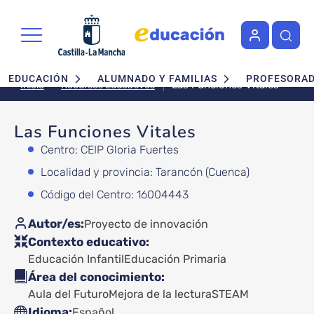
Pasar al contenido principal
Navegación principal
EDUCACIÓN
ALUMNADO Y FAMILIAS
PROFESORA
Las Funciones Vitales
Recursos Educativos
Inicio
Las Funciones Vitales
Centro: CEIP Gloria Fuertes
Localidad y provincia: Tarancón (Cuenca)
Código del Centro: 16004443
Autor/es
Proyecto de innovación
Contexto educativo
Educación Infantil
Educación Primaria
Área del conocimiento
Aula del Futuro
Mejora de la lectura
STEAM
Idioma
Español