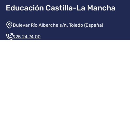
Educación Castilla-La Mancha
Información de la institución
Bulevar Río Alberche s/n. Toledo (España)
925 24 74 00
Contacte con nosotros
Redes sociales institución
Redes sociales JCCM
Menú legal
Inicio
Protección de datos
Aviso legal
Mapa del sitio
Accesibilidad