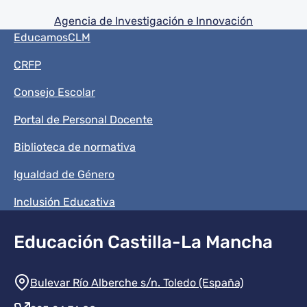
Agencia de Investigación e Innovación
Menú del pie
EducamosCLM
CRFP
Consejo Escolar
Portal de Personal Docente
Biblioteca de normativa
Igualdad de Género
Inclusión Educativa
Educación Castilla-La Mancha
Información de la institución
Bulevar Río Alberche s/n. Toledo (España)