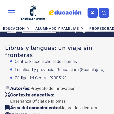
Pasar al contenido principal
Navegación principal
EDUCACIÓN
ALUMNADO Y FAMILIAS
PROFESORA
Libros y lenguas: un
Recursos Educativos
Inicio
viaje sin fronteras
Libros y lenguas: un viaje sin
fronteras
Centro: Escuela oficial de idiomas
Localidad y provincia: Guadalajara (Guadalajara)
Código del Centro: 19003191
Autor/es
Proyecto de innovación
Contexto educativo
Enseñanza Oficial de Idiomas
Área del conocimiento
Mejora de la lectura