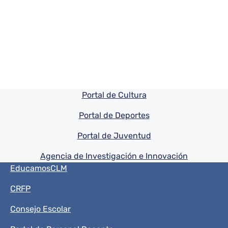
Pie de pagina información
Portal de Cultura
Portal de Deportes
Portal de Juventud
Agencia de Investigación e Innovación
Menú del pie
EducamosCLM
CRFP
Consejo Escolar