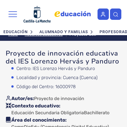
Pasar al contenido principal
Navegación principal
EDUCACIÓN
ALUMNADO Y FAMILIAS
PROFESORA
Proyecto de
Recursos Educativos
Inicio
innovación educativa
del IES Lorenzo Hervás
Proyecto de innovación educativa
y Panduro
del IES Lorenzo Hervás y Panduro
Centro: IES Lorenzo Hervás y Panduro
Localidad y provincia: Cuenca (Cuenca)
Código del Centro: 16000978
Autor/es
Proyecto de innovación
Contexto educativo
Educación Secundaria Obligatoria
Bachillerato
Área del conocimiento
CompDigEdu (Competencia Digital Educativa)