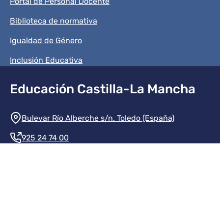
Portal de Personal Docente
Biblioteca de normativa
Igualdad de Género
Inclusión Educativa
Educación Castilla-La Mancha
Información de la institución
Bulevar Río Alberche s/n. Toledo (España)
925 24 74 00
Contacte con nosotros
Redes sociales institución