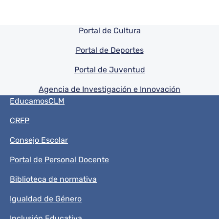
Pie de pagina información
Portal de Cultura
Portal de Deportes
Portal de Juventud
Agencia de Investigación e Innovación
Menú del pie
EducamosCLM
CRFP
Consejo Escolar
Portal de Personal Docente
Biblioteca de normativa
Igualdad de Género
Inclusión Educativa