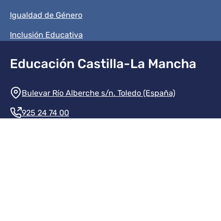
Igualdad de Género
Inclusión Educativa
Educación Castilla-La Mancha
Información de la institución
Bulevar Río Alberche s/n. Toledo (España)
925 24 74 00
Contacte con nosotros
Redes sociales institución