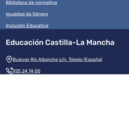
Biblioteca de normativa
Igualdad de Género
Inclusión Educativa
Educación Castilla-La Mancha
Información de la institución
Bulevar Río Alberche s/n. Toledo (España)
925 24 74 00
Contacte con nosotros
Redes sociales institución