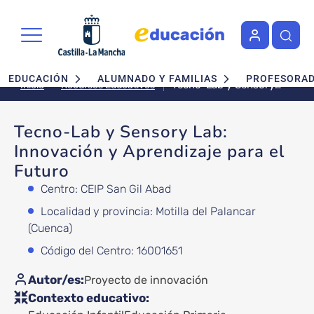
Pasar al contenido principal
Navegación principal
EDUCACIÓN
ALUMNADO Y FAMILIAS
PROFESORA
Tecno-Lab y Sensory
Recursos Educativos
Inicio
Lab: Innovación y
Aprendizaje para el
Tecno-Lab y Sensory Lab:
Futuro
Innovación y Aprendizaje para el
Futuro
Centro: CEIP San Gil Abad
Localidad y provincia: Motilla del Palancar
(Cuenca)
Código del Centro: 16001651
Autor/es
Proyecto de innovación
Contexto educativo