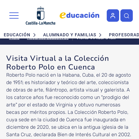
Pasar al contenido principal
Navegación principal
EDUCACIÓN
ALUMNADO Y FAMILIAS
PROFESORA
Visita Virtual a la
Recursos Educativos
Inicio
Colección Roberto
Polo en Cuenca
Visita Virtual a la Colección
Roberto Polo en Cuenca
Roberto Polo nació en la Habana, Cuba, el 20 de agosto
de 1951; es historiador y teórico del arte, coleccionista
de obras de arte, filántropo, artista visual y galerista. A
los catorce años fue reconocido como un "prodigio del
arte" por el estado de Virginia y obtuvo numerosas
becas por méritos propios. La Colección Roberto Polo,
cuya sede en la ciudad de Cuenca fue inaugurada en
diciembre de 2020, se ubica en la antigua iglesia de la
Santa Cruz, declarada Bien de Interés Cultural en 2002.