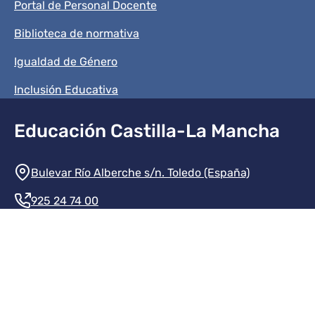
Portal de Personal Docente
Biblioteca de normativa
Igualdad de Género
Inclusión Educativa
Educación Castilla-La Mancha
Información de la institución
Bulevar Río Alberche s/n. Toledo (España)
925 24 74 00
Contacte con nosotros
Redes sociales institución