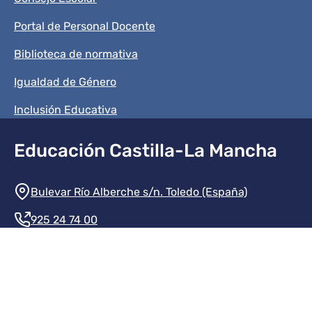
Portal de Personal Docente
Biblioteca de normativa
Igualdad de Género
Inclusión Educativa
Educación Castilla-La Mancha
Información de la institución
Bulevar Río Alberche s/n. Toledo (España)
925 24 74 00
Contacte con nosotros
Redes sociales institución