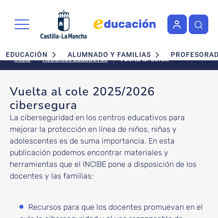
Pasar al contenido principal
Navegación principal
EDUCACIÓN
ALUMNADO Y FAMILIAS
PROFESORA
Vuelta al cole
Recursos Educativos
Inicio
2025/2026
cibersegura
Vuelta al cole 2025/2026
cibersegura
La ciberseguridad en los centros educativos para
mejorar la protección en línea de niños, niñas y
adolescentes es de suma importancia. En esta
publicación podemos encontrar materiales y
herramientas que el INCIBE pone a disposición de los
docentes y las familias:
Recursos para que los docentes promuevan en el