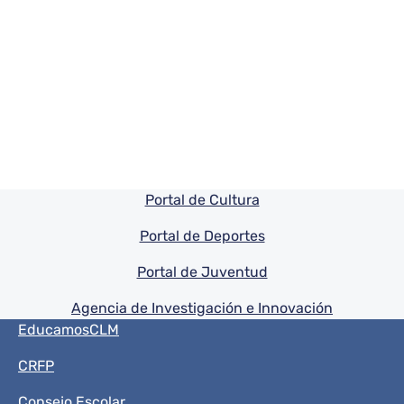
Pie de pagina información
Portal de Cultura
Portal de Deportes
Portal de Juventud
Agencia de Investigación e Innovación
Menú del pie
EducamosCLM
CRFP
Consejo Escolar