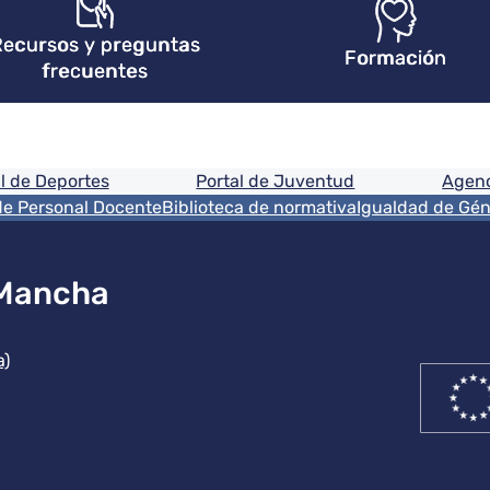
ecursos y preguntas
Formación
frecuentes
ón
l de Deportes
Portal de Juventud
Agenc
de Personal Docente
Biblioteca de normativa
Igualdad de Gé
 Mancha
ución
a)