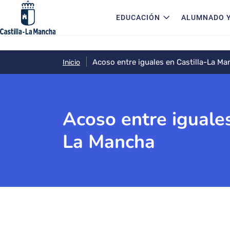
Navegación principal
Pasar al contenido principal
EDUCACIÓN
ALUMNADO Y
Acoso entre iguales en Castilla-La M
Inicio
Acoso entre iguales
La Mancha