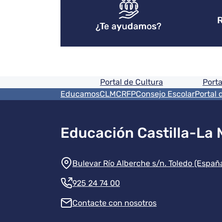
R
¿Te ayudamos?
Pie de pagina informaci
Portal de Cultura
Porta
Menú del pie
EducamosCLM
CRFP
Consejo Escolar
Portal 
Educación Castilla-La
Información de la instit
Bulevar Río Alberche s/n. Toledo (Españ
925 24 74 00
Contacte con nosotros