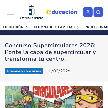
Pasar al contenido principal
Navegación principal
EDUCACIÓN
ALUMNADO Y FAMILIAS
PROFESORA
Concurso Supercirculares 2026:
Actualidad
Inicio
Ponte la capa de supercircular y
transforma tu centro.
Concurso Supercirculares 2026:
Ponte la capa de supercircular y
transforma tu centro.
11/02/2026
Premios y concursos