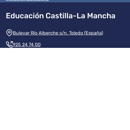
Educación Castilla-La Mancha
Información de la institución
Bulevar Río Alberche s/n. Toledo (España)
925 24 74 00
Contacte con nosotros
Redes sociales institución
Redes sociales JCCM