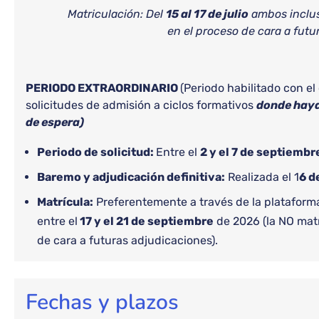
Matriculación: Del
15 al 17 de julio
ambos inclus
en el proceso de cara a futu
PERIODO EXTRAORDINARIO
(Periodo habilitado con e
solicitudes de admisión a ciclos formativos
donde haya
de espera)
Periodo de solicitud:
Entre el
2 y el 7 de septiembr
Baremo y adjudicación definitiva:
Realizada el 1
6 d
Matrícula:
Preferentemente a través de la platafo
entre el
17 y el 21 de septiembre
de 2026 (la NO matr
de cara a futuras adjudicaciones).
Fechas y plazos