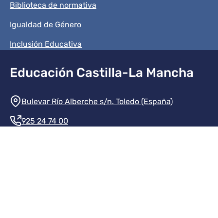
Biblioteca de normativa
Igualdad de Género
Inclusión Educativa
Educación Castilla-La Mancha
Información de la institución
Bulevar Río Alberche s/n. Toledo (España)
925 24 74 00
Contacte con nosotros
Redes sociales institución