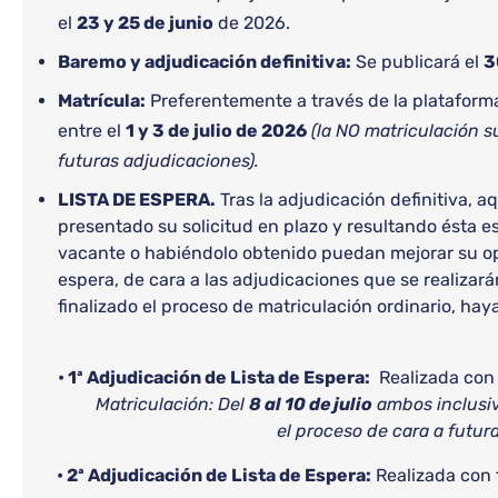
el
23 y 25 de junio
de 2026.
Baremo y adjudicación definitiva:
Se publicará el
3
Matrícula:
Preferentemente a través de la platafo
entre el
1 y 3 de julio de 2026
(la NO matriculación s
futuras adjudicaciones).
LISTA DE ESPERA.
Tras la adjudicación definitiva, 
presentado su solicitud en plazo y resultando ésta 
vacante o habiéndolo obtenido puedan mejorar su op
espera, de cara a las adjudicaciones que se realizar
finalizado el proceso de matriculación ordinario, ha
• 1ª Adjudicación de Lista de Espera:
Realizada con
Matriculación: Del
8 al 10 de julio
ambos inclusiv
el proceso de cara a futur
• 2ª Adjudicación de Lista de Espera:
Realizada con