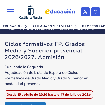
Pasar al contenido principal
Navegación principal
EDUCACIÓN
ALUMNADO Y FAMILIAS
PROFESORA
Ciclos formativos FP.
Admisión de Alumnado
Inicio
Grados Medio y
Superior presencial
Ciclos formativos FP. Grados
2026/2027.
Medio y Superior presencial
Admisión
2026/2027. Admisión
Publicada la Segunda
Adjudicación de Lista de Espera de Ciclos
Formativos de Grado Medio y Grado Superior en
modalidad presencial.
Desde
15 de julio de 2026
hasta el
17 de julio de 2026