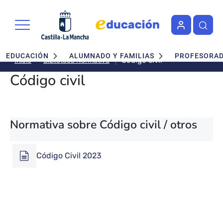
Pasar al contenido principal
Navegación principal
EDUCACIÓN
ALUMNADO Y FAMILIAS
PROFESORA
Código civil
Biblioteca Normativa
Inicio
Código civil
Normativa sobre Código civil / otros
Código Civil 2023