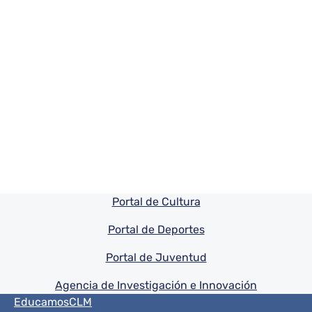
Pie de pagina información
Portal de Cultura
Portal de Deportes
Portal de Juventud
Agencia de Investigación e Innovación
Menú del pie
EducamosCLM