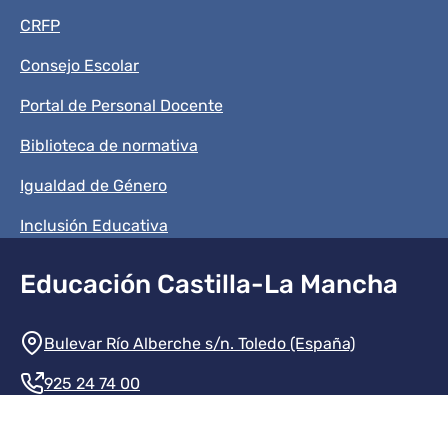
CRFP
Consejo Escolar
Portal de Personal Docente
Biblioteca de normativa
Igualdad de Género
Inclusión Educativa
Educación Castilla-La Mancha
Información de la institución
Bulevar Río Alberche s/n. Toledo (España)
925 24 74 00
Contacte con nosotros