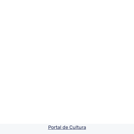
Pie de pagina información
Portal de Cultura