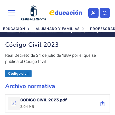
Pasar al contenido principal
Navegación principal
EDUCACIÓN
ALUMNADO Y FAMILIAS
PROFESORA
Código
Código Civil
Inicio
Biblioteca Normativa
Civil
2023
Código Civil 2023
Real Decreto de 24 de julio de 1889 por el que se
publica el Código Civil
Código civil
Archivo normativa
CÓDIGO CIVIL 2023.pdf
3.04 MB