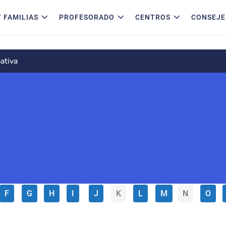
 FAMILIAS
PROFESORADO
CENTROS
CONSEJE
ativa
F
G
H
I
J
K
L
M
N
O