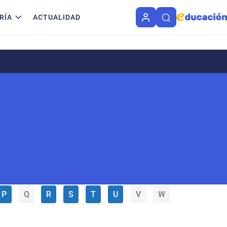
RÍA
ACTUALIDAD
P
Q
R
S
T
U
V
W