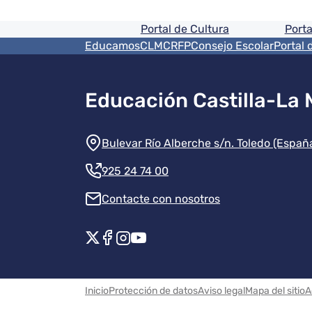
Pie de pagina informaci
Portal de Cultura
Porta
Menú del pie
EducamosCLM
CRFP
Consejo Escolar
Portal 
Educación Castilla-La
Información de la instit
Bulevar Río Alberche s/n. Toledo (Españ
925 24 74 00
Contacte con nosotros
Redes sociales instituci
Menú legal
Inicio
Protección de datos
Aviso legal
Mapa del sitio
A