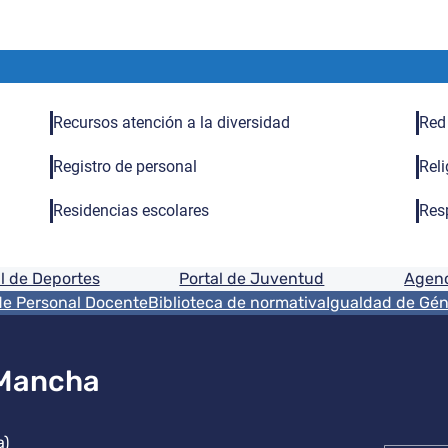
Recursos atención a la diversidad
Red
Registro de personal
Reli
Residencias escolares
Res
ón
l de Deportes
Portal de Juventud
Agenc
de Personal Docente
Biblioteca de normativa
Igualdad de Gé
 Mancha
ución
a)