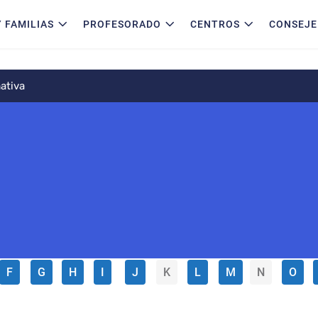
 FAMILIAS
PROFESORADO
CENTROS
CONSEJE
ativa
F
G
H
I
J
K
L
M
N
O