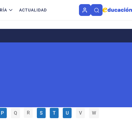
RÍA
ACTUALIDAD
R
P
Q
S
T
U
V
W