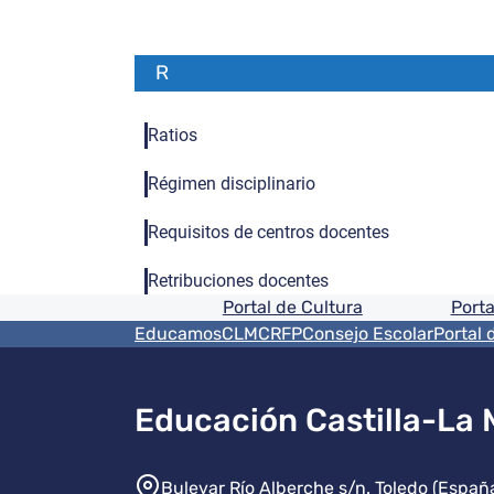
R
Ratios
Régimen disciplinario
Requisitos de centros docentes
Retribuciones docentes
Pie de pagina informaci
Portal de Cultura
Porta
Menú del pie
EducamosCLM
CRFP
Consejo Escolar
Portal 
Educación Castilla-La
Información de la instit
Bulevar Río Alberche s/n. Toledo (Españ